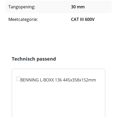
Tangopening:
30 mm
Meetcategorie:
CAT III 600V
Productgalerij overslaan
Technisch passend