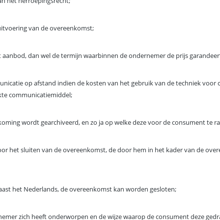
van het herroepingsrecht;
 uitvoering van de overeenkomst;
t aanbod, dan wel de termijn waarbinnen de ondernemer de prijs garandeer
unicatie op afstand indien de kosten van het gebruik van de techniek vo
uikte communicatiemiddel;
oming wordt gearchiveerd, en zo ja op welke deze voor de consument te ra
r het sluiten van de overeenkomst, de door hem in het kader van de over
naast het Nederlands, de overeenkomst kan worden gesloten;
emer zich heeft onderworpen en de wijze waarop de consument deze gedra