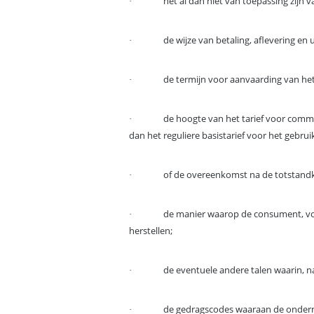
het al dan niet van toepassing zijn 
·
de wijze van betaling, aflevering en
·
de termijn voor aanvaarding van he
·
de hoogte van het tarief voor comm
·
dan het reguliere basistarief voor het gebr
of de overeenkomst na de totstandk
·
de manier waarop de consument, voo
·
herstellen;
de eventuele andere talen waarin, 
·
de gedragscodes waaraan de ondern
·