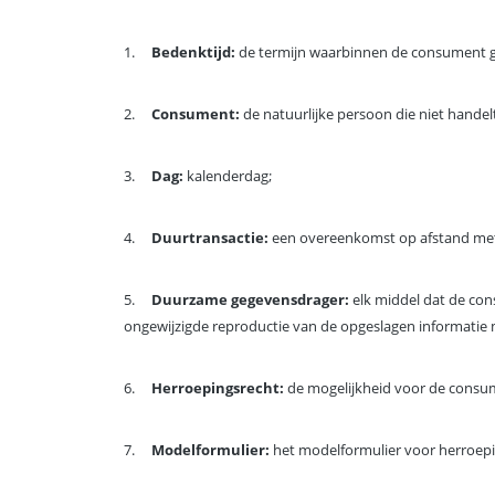
1.
Bedenktijd:
de termijn waarbinnen de consument g
2.
Consument:
de natuurlijke persoon die niet hande
3.
Dag:
kalenderdag;
4.
Duurtransactie:
een overeenkomst op afstand met b
5.
Duurzame gegevensdrager:
elk middel dat de con
ongewijzigde reproductie van de opgeslagen informatie 
6.
Herroepingsrecht:
de mogelijkheid voor de consum
7.
Modelformulier:
het modelformulier voor herroepin