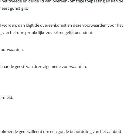
s het tweede en derde lid van overeenkomstige toepassing en kan de
eest gunstig is.
igd worden, dan blijft de overeenkomst en deze voorwaarden voor het
g van het oorspronkelijke zoveel mogelijk benaderd.
 voorwaarden.
‘naar de geest’ van deze algemene voorwaarden.
ermeld.
 voldoende gedetailleerd om een goede beoordeling van het aanbod