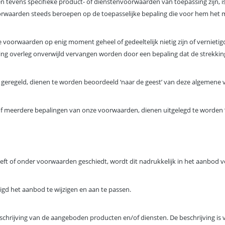
 tevens specifieke product- of dienstenvoorwaarden van toepassing zijn, i
orwaarden steeds beroepen op de toepasselijke bepaling die voor hem het m
 voorwaarden op enig moment geheel of gedeeltelijk nietig zijn of verniet
rling overleg onverwijld vervangen worden door een bepaling dat de strekkin
jn geregeld, dienen te worden beoordeeld ‘naar de geest’ van deze algemene
 of meerdere bepalingen van onze voorwaarden, dienen uitgelegd te worden 
ft of onder voorwaarden geschiedt, wordt dit nadrukkelijk in het aanbod v
igd het aanbod te wijzigen en aan te passen.
chrijving van de aangeboden producten en/of diensten. De beschrijving is