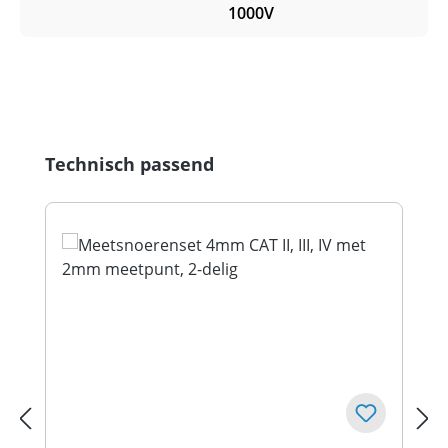
1000V
Productgalerij overslaan
Technisch passend