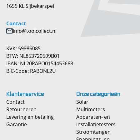
1655 KL Sijbekarspel
Contact
info@toolcollect.nl
KVK: 59986085
BTW: NL853720599B01
IBAN: NL20RABO0154453668
BIC-Code: RABONL2U
Klantenservice
Onze
categorieën
Contact
Solar
Retourneren
Multimeters
Levering en betaling
Apparaten- en
Garantie
installatietesters
Stroomtangen
Spannings- en