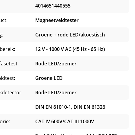
4014651440555
uct:
Magneetveldtester
g:
Groene + rode LED/akoestisch
bereik:
12 V - 1000 V AC (45 Hz - 65 Hz)
fasetest:
Rode LED/zoemer
ldtest:
Groene LED
kdetector:
Rode LED/zoemer
DIN EN 61010-1, DIN EN 61326
orie:
CAT IV 600V/CAT III 1000V