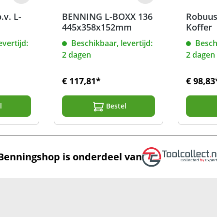
.v. L-
BENNING L-BOXX 136
Robuus
445x358x152mm
Koffer
vertijd:
Beschikbaar, levertijd:
Beschi
2 dagen
2 dagen
€ 117,81*
€ 98,83
l
Bestel
Benningshop is onderdeel van