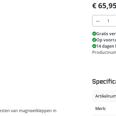
€ 65,9
Gratis ve
Op voorra
14 dagen 
Productnu
Specific
Artikelnu
Merk:
testen van magneetkleppen in