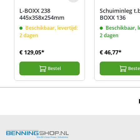
L-BOXX 238
Schuiminleg t.b
445x358x254mm
BOXX 136
Beschikbaar, levertijd:
Beschikbaar, le
2 dagen
2 dagen
€ 129,05*
€ 46,77*
Bestel
Beste