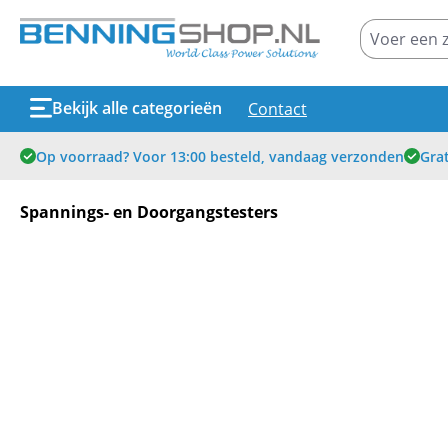
oekopdracht
Ga naar de hoofdnavigatie
Bekijk alle categorieën
Contact
Op voorraad? Voor 13:00 besteld, vandaag verzonden
Grat
Spannings- en Doorgangstesters
Afbeeldingengalerij overslaan