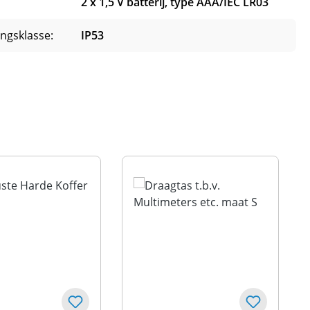
2 x 1,5 V batterij, type AAA/IEC LR03
ngsklasse:
IP53