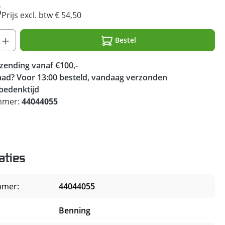
5
Prijs excl. btw € 54,50
Bestel
rzending vanaf €100,-
ad? Voor 13:00 besteld, vandaag verzonden
bedenktijd
mmer:
44044055
aties
mmer:
44044055
Benning