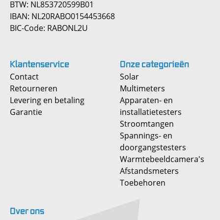
BTW: NL853720599B01
IBAN: NL20RABO0154453668
BIC-Code: RABONL2U
Klantenservice
Onze
categorieën
Contact
Solar
Retourneren
Multimeters
Levering en betaling
Apparaten- en
Garantie
installatietesters
Stroomtangen
Spannings- en
doorgangstesters
Warmtebeeldcamera's
Afstandsmeters
Toebehoren
Over
ons