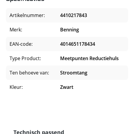
Artikelnummer:
4410217843
Merk:
Benning
EAN-code:
4014651178434
Type Product:
Meetpunten Reductiehuls
Ten behoeve van:
Stroomtang
Kleur:
Zwart
Productgalerij overslaan
Technisch passend