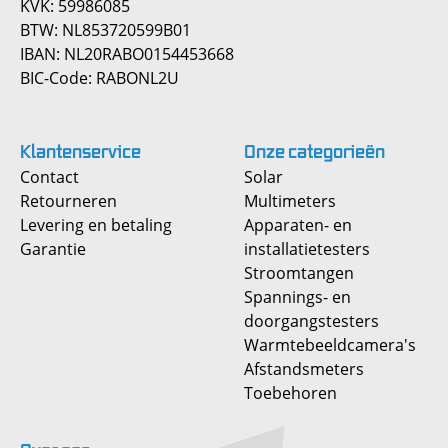
KVK: 59986085
BTW: NL853720599B01
IBAN: NL20RABO0154453668
BIC-Code: RABONL2U
Klantenservice
Onze
categorieën
Contact
Solar
Retourneren
Multimeters
Levering en betaling
Apparaten- en
Garantie
installatietesters
Stroomtangen
Spannings- en
doorgangstesters
Warmtebeeldcamera's
Afstandsmeters
Toebehoren