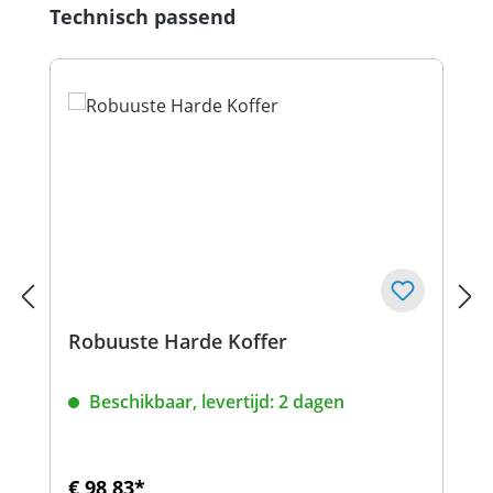
Productgalerij overslaan
Technisch passend
Robuuste Harde Koffer
Beschikbaar, levertijd: 2 dagen
€ 98,83*