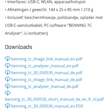
• Interfaces: USB-C, WLAN, apparaathotspot
• Afmetingen / gewicht: 144 x 25 x 85 mm / 210 g
• Inclusief: beschermhoesje, polsbandje, oplader met
USB-C-aansluitkabel, PC-software “BENNING TC
Analyser“, Li-ionbatterij
Downloads
benning_tc_image_link_manual_en.pdf
benning_tc_analyser_manual_en.pdf
benning_tc_30_050530_manual_de.pdf
benning_tc_image_link_manual_de.pdf
benning_tc_analyser_manual_de.pdf
benning_tc_30_050530_short_manual_de_en_fr_nl.pdf
benning_tc_30_050530_manual_en.PDF