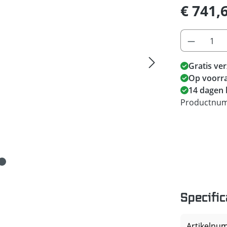
€ 741,
Gratis ve
Op voorra
14 dagen 
Productnu
Specific
Artikelnu