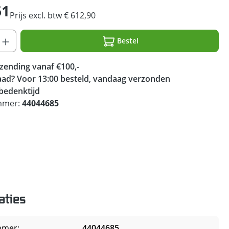
61
Prijs excl. btw € 612,90
Bestel
rzending vanaf €100,-
ad? Voor 13:00 besteld, vandaag verzonden
bedenktijd
mmer:
44044685
aties
mmer:
44044685