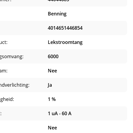
Benning
4014651446854
uct:
Lekstroomtang
gsomvang:
6000
ram:
Nee
dverlichting:
Ja
gheid:
1 %
:
1 uA - 60 A
Nee