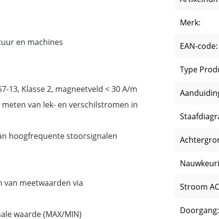
Merk:
atuur en machines
EAN-code:
Type Prod
7-13, Klasse 2, magneetveld < 30 A/m
Aanduidin
t meten van lek- en verschilstromen in
Staafdiag
 van hoogfrequente stoorsignalen
Achtergron
Nauwkeuri
en van meetwaarden via
Stroom AC
Doorgang:
ale waarde (MAX/MIN)