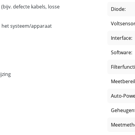
bijv. defecte kabels, losse
Diode:
Voltsensor
an het systeem/apparaat
Interface:
Software:
Filterfunct
jzing
Meetberei
Auto-Powe
Geheugenf
Meetmeth