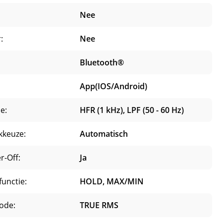
Nee
:
Nee
Bluetooth®
App(IOS/Android)
ie:
HFR (1 kHz), LPF (50 - 60 Hz)
kkeuze:
Automatisch
r-Off:
Ja
unctie:
HOLD, MAX/MIN
ode:
TRUE RMS