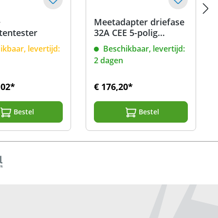
+
Meetadapter driefase
tentester
32A CEE 5-polig
(actief) CM 9, 9-1, 9-2
kbaar, levertijd:
Beschikbaar, levertijd:
2 dagen
,02*
€ 176,20*
Bestel
Bestel