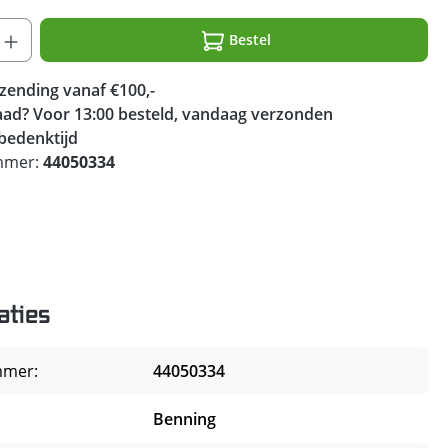
Bestel
rzending vanaf €100,-
ad? Voor 13:00 besteld, vandaag verzonden
bedenktijd
mmer:
44050334
aties
mmer:
44050334
Benning