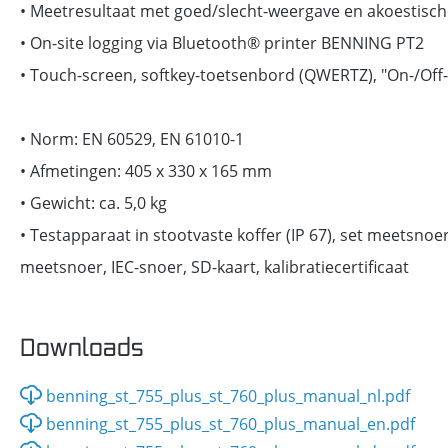
• Meetresultaat met goed/slecht-weergave en akoestisch
• On-site logging via Bluetooth® printer BENNING PT2
• Touch-screen, softkey-toetsenbord (QWERTZ), "On-/Off-S
• Norm: EN 60529, EN 61010-1
• Afmetingen: 405 x 330 x 165 mm
• Gewicht: ca. 5,0 kg
• Testapparaat in stootvaste koffer (IP 67), set meetsno
meetsnoer, IEC-snoer, SD-kaart, kalibratiecertificaat
Downloads
benning_st_755_plus_st_760_plus_manual_nl.pdf
benning_st_755_plus_st_760_plus_manual_en.pdf