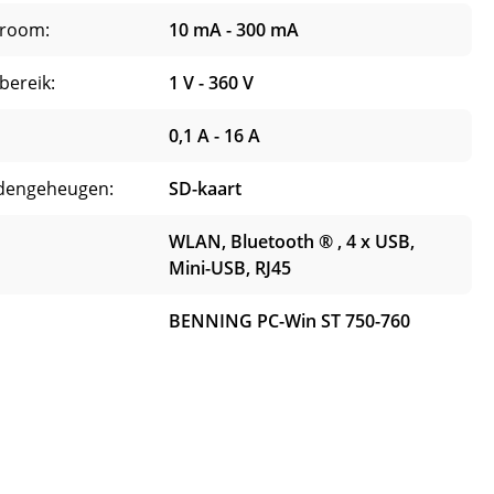
troom:
10 mA - 300 mA
bereik:
1 V - 360 V
0,1 A - 16 A
dengeheugen:
SD-kaart
WLAN, Bluetooth ® , 4 x USB,
Mini-USB, RJ45
BENNING PC-Win ST 750-760