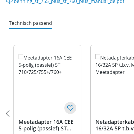
benning_st_755_plus_st_760_plus_manual_de.pdf
Technisch passend
Productgalerij overslaan
Meetadapter 16A CEE
Netadapterkab
5-polig (passief) ST
16/32A 5P t.b.