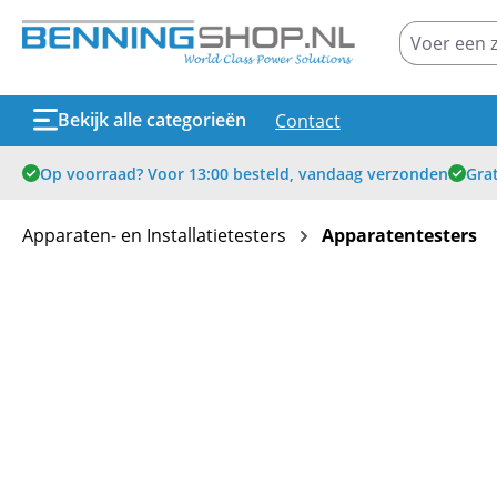
oekopdracht
Ga naar de hoofdnavigatie
Bekijk alle categorieën
Contact
Op voorraad? Voor 13:00 besteld, vandaag verzonden
Grat
Apparaten- en Installatietesters
Apparatentesters
Afbeeldingengalerij overslaan