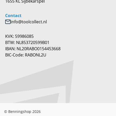
1655 KL Sijbekarspel
Contact
info@toolcollect.nl
KVK: 59986085
BTW: NL853720599B01
IBAN: NL20RABO0154453668
BIC-Code: RABONL2U
© Benningshop 2026