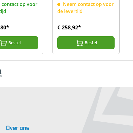
/passief) ST
stuks)
contact op voor
Neem contact op voor
60+
tijd
de levertijd
,80*
€ 258,92*
Bestel
Bestel
Over
ons