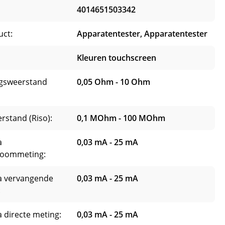
4014651503342
uct:
Apparatentester, Apparatentester
Kleuren touchscreen
ngsweerstand
0,05 Ohm - 10 Ohm
erstand (Riso):
0,1 MOhm - 100 MOhm
a
0,03 mA - 25 mA
troommeting:
ia vervangende
0,03 mA - 25 mA
:
a directe meting:
0,03 mA - 25 mA