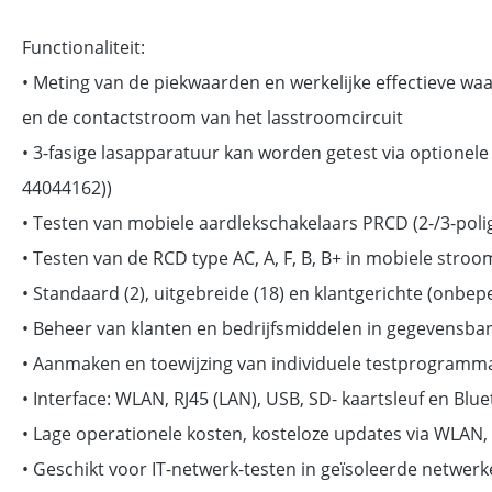
Functionaliteit:
• Meting van de piekwaarden en werkelijke effectieve w
en de contactstroom van het lasstroomcircuit
• 3-fasige lasapparatuur kan worden getest via optionel
44044162))
• Testen van mobiele aardlekschakelaars PRCD (2-/3-polig)
• Testen van de RCD type AC, A, F, B, B+ in mobiele stro
• Standaard (2), uitgebreide (18) en klantgerichte (onbepe
• Beheer van klanten en bedrijfsmiddelen in gegevensba
• Aanmaken en toewijzing van individuele testprogramma’
• Interface: WLAN, RJ45 (LAN), USB, SD- kaartsleuf en Bl
• Lage operationele kosten, kosteloze updates via WLAN,
• Geschikt voor IT-netwerk-testen in geïsoleerde netwer