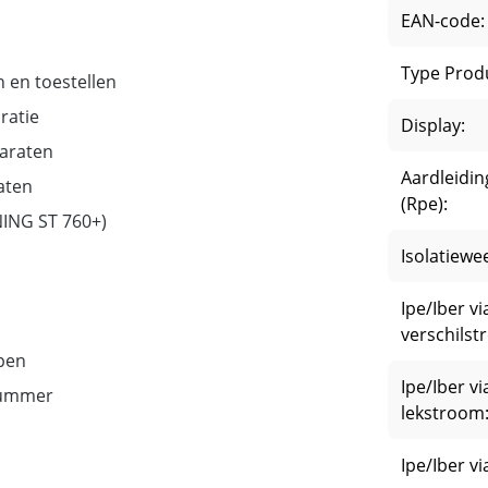
EAN-code:
Type Prod
 en toestellen
ratie
Display:
paraten
Aardleidi
aten
(Rpe):
NING ST 760+)
Isolatiewe
Ipe/Iber vi
verschils
pen
Ipe/Iber v
enummer
lekstroom
Ipe/Iber vi