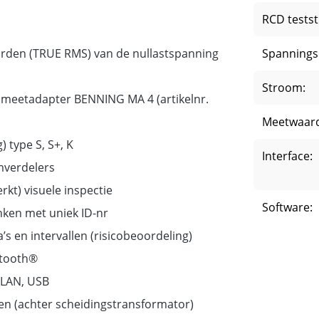
RCD tests
aarden (TRUE RMS) van de nullastspanning
Spannings
Stroom:
e meetadapter BENNING MA 4 (artikelnr.
Meetwaar
 type S, S+, K
Interface:
omverdelers
rkt) visuele inspectie
Software:
nken met uniek ID-nr
s en intervallen (risicobeoordeling)
uetooth®
 LAN, USB
ken (achter scheidingstransformator)