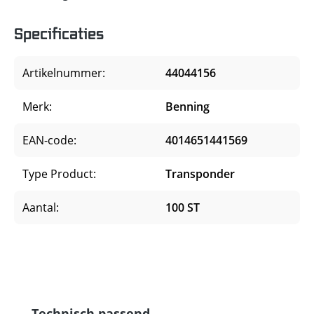
Specificaties
Artikelnummer:
44044156
Merk:
Benning
EAN-code:
4014651441569
Type Product:
Transponder
Aantal:
100 ST
Productgalerij overslaan
Technisch passend