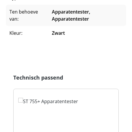
Ten behoeve
Apparatentester,
van:
Apparatentester
Kleur:
Zwart
Productgalerij overslaan
Technisch passend