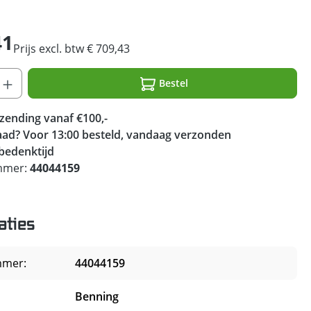
41
Prijs excl. btw € 709,43
Bestel
rzending vanaf €100,-
ad? Voor 13:00 besteld, vandaag verzonden
bedenktijd
mmer:
44044159
aties
mmer:
44044159
Benning