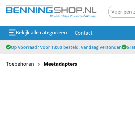
oekopdracht
Ga naar de hoofdnavigatie
Bekijk alle categorieën
Contact
Op voorraad? Voor 13:00 besteld, vandaag verzonden
Grat
Toebehoren
Meetadapters
Afbeeldingengalerij overslaan