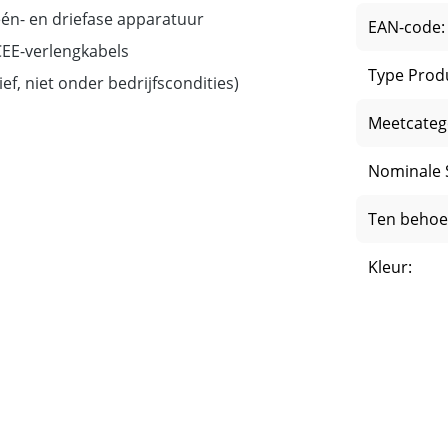
één- en driefase apparatuur
EAN-code:
 CEE-verlengkabels
Type Prod
ief, niet onder bedrijfscondities)
Meetcateg
Nominale 
Ten behoe
Kleur: