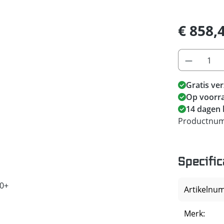
€ 858,
Gratis ve
Op voorra
14 dagen 
Productnu
Specific
60+
Artikelnu
Merk: