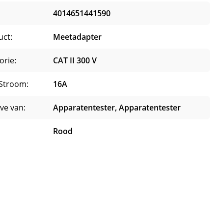
4014651441590
uct:
Meetadapter
orie:
CAT II 300 V
Stroom:
16A
ve van:
Apparatentester, Apparatentester
Rood